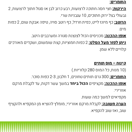
החומרים:
הירקות:
חצי חסה חתוכה לרצועות, רבע כרוב לבן או סגול חתוך לרצועות, 2
גבעולי בצל ירוק חתוכים, 10 עגבניות שרי.
הרוטב:
כף מיונז לייט, כפית חרדל, כף רוטב סויה, טיפה אבקת שום, 2 כפות
מים.
אופן ההכנה:
מכניסים הכול לצנצנת סגורה ומערבבים היטב.
ניתן לפזר מעל הסלט:
2 כפות חמוציות, קצת שומשום, ושקדים מאורכים
קלויים ללא שמן.
קינוח – מוס תותים
(10 מנות, כל המוס 280 קלוריות.)
החומרים:
300 גרם תותים טחונים, 1 חלבון, 2-3 כפות סוכר.
אופן ההכנה:
מקציפים
הכול ביחד
במשך עשר דקות, עד לקבלת מרקם
אוורירי.
מקפיאים למשך כמה שעות.
הערה חשובה:
לקבלת מרקם אוורירי, מומלץ להוציא מן המקפיא ולהקציף
שוב, ואז שוב להקפיא.